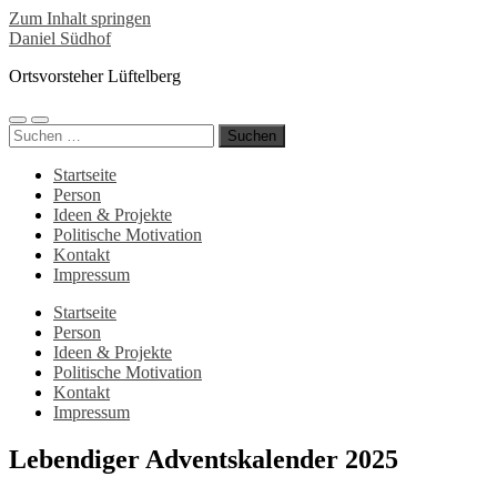
Zum Inhalt springen
Daniel Südhof
Ortsvorsteher Lüftelberg
Mobile-
Suchfeld
Suchen
Menü
ein-/ausblenden
nach:
ein-/ausblenden
Startseite
Person
Ideen & Projekte
Politische Motivation
Kontakt
Impressum
Startseite
Person
Ideen & Projekte
Politische Motivation
Kontakt
Impressum
Lebendiger Adventskalender 2025