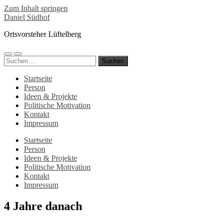
Zum Inhalt springen
Daniel Südhof
Ortsvorsteher Lüftelberg
Mobile-
Suchfeld
Suchen
Menü
ein-/ausblenden
nach:
ein-/ausblenden
Startseite
Person
Ideen & Projekte
Politische Motivation
Kontakt
Impressum
Startseite
Person
Ideen & Projekte
Politische Motivation
Kontakt
Impressum
4 Jahre danach