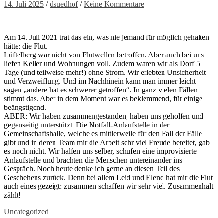
14. Juli 2025
/
dsuedhof
/
Keine Kommentare
Am 14. Juli 2021 trat das ein, was nie jemand für möglich gehalten
hätte: die Flut.
Lüftelberg war nicht von Flutwellen betroffen. Aber auch bei uns
liefen Keller und Wohnungen voll. Zudem waren wir als Dorf 5
Tage (und teilweise mehr!) ohne Strom. Wir erlebten Unsicherheit
und Verzweiflung. Und im Nachhinein kann man immer leicht
sagen „andere hat es schwerer getroffen“. In ganz vielen Fällen
stimmt das. Aber in dem Moment war es beklemmend, für einige
beängstigend.
ABER: Wir haben zusammengestanden, haben uns geholfen und
gegenseitig unterstützt. Die Notfall-Anlaufstelle in der
Gemeinschaftshalle, welche es mittlerweile für den Fall der Fälle
gibt und in deren Team mir die Arbeit sehr viel Freude bereitet, gab
es noch nicht. Wir halfen uns selber, schufen eine improvisierte
Anlaufstelle und brachten die Menschen untereinander ins
Gespräch. Noch heute denke ich gerne an diesen Teil des
Geschehens zurück. Denn bei allem Leid und Elend hat mir die Flut
auch eines gezeigt: zusammen schaffen wir sehr viel. Zusammenhalt
zählt!
Uncategorized