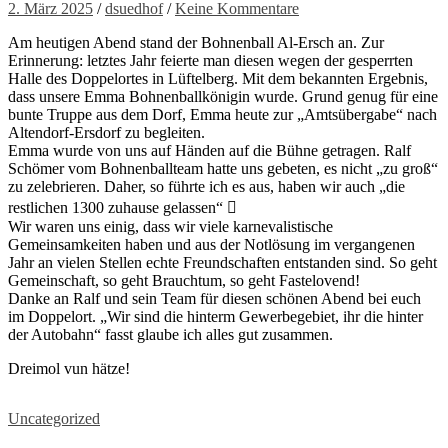
2. März 2025
/
dsuedhof
/
Keine Kommentare
Am heutigen Abend stand der Bohnenball Al-Ersch an. Zur
Erinnerung: letztes Jahr feierte man diesen wegen der gesperrten
Halle des Doppelortes in Lüftelberg. Mit dem bekannten Ergebnis,
dass unsere Emma Bohnenballkönigin wurde. Grund genug für eine
bunte Truppe aus dem Dorf, Emma heute zur „Amtsübergabe“ nach
Altendorf-Ersdorf zu begleiten.
Emma wurde von uns auf Händen auf die Bühne getragen. Ralf
Schömer vom Bohnenballteam hatte uns gebeten, es nicht „zu groß“
zu zelebrieren. Daher, so führte ich es aus, haben wir auch „die
restlichen 1300 zuhause gelassen“ 
Wir waren uns einig, dass wir viele karnevalistische
Gemeinsamkeiten haben und aus der Notlösung im vergangenen
Jahr an vielen Stellen echte Freundschaften entstanden sind. So geht
Gemeinschaft, so geht Brauchtum, so geht Fastelovend!
Danke an Ralf und sein Team für diesen schönen Abend bei euch
im Doppelort. „Wir sind die hinterm Gewerbegebiet, ihr die hinter
der Autobahn“ fasst glaube ich alles gut zusammen.
Dreimol vun hätze!
Uncategorized