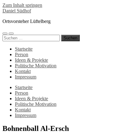
Zum Inhalt springen
Daniel Südhof
Ortsvorsteher Lüftelberg
Mobile-
Suchfeld
Suchen
Menü
ein-/ausblenden
nach:
ein-/ausblenden
Startseite
Person
Ideen & Projekte
Politische Motivation
Kontakt
Impressum
Startseite
Person
Ideen & Projekte
Politische Motivation
Kontakt
Impressum
Bohnenball Al-Ersch